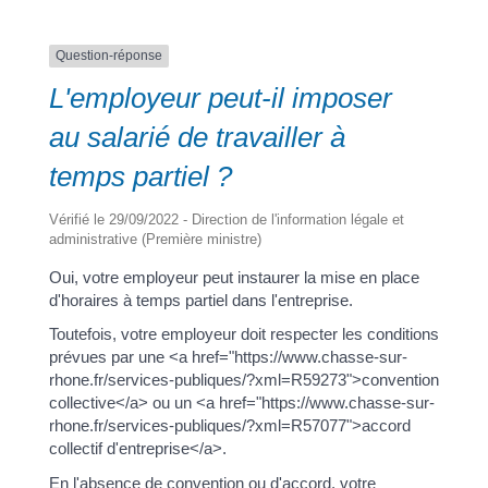
Question-réponse
a
L'employeur peut-il imposer
au salarié de travailler à
Portail
Signaler
Démarch
Annuaire
Actualit
temps partiel ?
famille
un
en mairi
problèm
Vérifié le 29/09/2022 - Direction de l'information légale et
administrative (Première ministre)
Oui, votre employeur peut instaurer la mise en place
d'horaires à temps partiel dans l'entreprise.
Toutefois, votre employeur doit respecter les conditions
prévues par une <a href="https://www.chasse-sur-
rhone.fr/services-publiques/?xml=R59273">convention
collective</a> ou un <a href="https://www.chasse-sur-
rhone.fr/services-publiques/?xml=R57077">accord
collectif d'entreprise</a>.
En l'absence de convention ou d'accord, votre