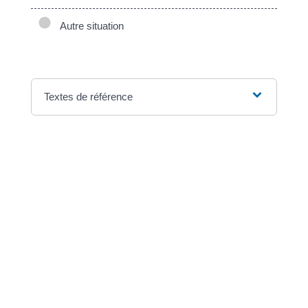
Autre situation
Textes de référence
Questions ? Réponses !
Un ressortissant européen salarié en
France a-t-il les mêmes droits qu'un
salarié français ?
©
Direction de l'information légale et administrative