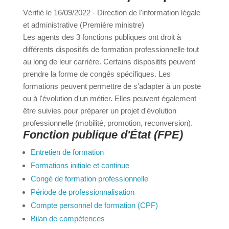
dans la fonction publique
Vérifié le 16/09/2022 - Direction de l'information
a
légale et administrative (Première ministre)
Les agents des 3 fonctions publiques ont droit à
différents dispositifs de formation professionnelle
Portail
Signaler
Démarch
Annuaire
Actualit
tout au long de leur carrière. Certains dispositifs
famille
un
en mairi
peuvent prendre la forme de congés spécifiques.
problèm
Les formations peuvent permettre de s'adapter à
un poste ou à l'évolution d'un métier. Elles peuvent
également être suivies pour préparer un projet
d'évolution professionnelle (mobilité, promotion,
reconversion).
Fonction publique d'État (FPE)
Entretien de formation
Formations initiale et continue
Congé de formation professionnelle
Période de professionnalisation