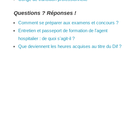
Congé de transition professionnelle
Questions ? Réponses !
Comment se préparer aux examens et
concours ?
Entretien et passeport de formation de l'agent
hospitalier : de quoi s'agit-il ?
Que deviennent les heures acquises au titre du
Dif ?
Et aussi
Validation des acquis de l'expérience (VAE)
Travail - Formation
©
Direction de l'information légale et administrative