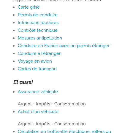
Carte grise
Permis de conduire
Infractions routières
Contrôle technique
Mesures antipollution
Conduire en France avec un permis étranger
Conduire à l'étranger
Voyage en avion
Cartes de transport
Et aussi
Assurance véhicule
Argent - Impôts - Consommation
a
Achat d'un véhicule
Argent - Impôts - Consommation
Portail
Signaler
Démarch
Annuaire
Actualit
Circulation en trottinette électrique, rollers ou
famille
un
en mairi