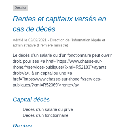
Dossier
Rentes et capitaux versés en
a
cas de décès
Portail
Signaler
Démarch
Annuaire
Actualit
Vérifié le 02/02/2021 - Direction de l'information légale et
administrative (Première ministre)
famille
un
en mairi
problèm
Le décès d'un salarié ou d'un fonctionnaire peut ouvrir
droit, pour ses <a href="https://www.chasse-sur-
rhone.fr/services-publiques/?xml=R52183">ayants
droit</a>, à un capital ou une <a
href="https://www.chasse-sur-rhone.fr/services-
publiques/?xml=R52069">rente</a>.
Capital décès
Décès d'un salarié du privé
Décès d'un fonctionnaire
Rentes