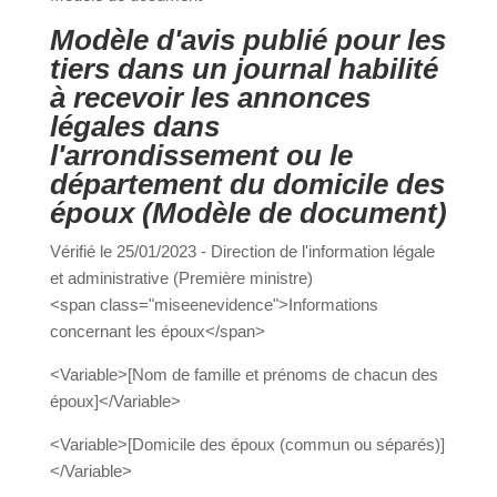
Modèle d'avis publié pour les
tiers dans un journal habilité
a
à recevoir les annonces
légales dans
l'arrondissement ou le
Portail
Signaler
Démarch
Annuair
Actualit
département du domicile des
famille
un
en mairi
époux (Modèle de document)
problèm
Vérifié le 25/01/2023 - Direction de l'information légale
et administrative (Première ministre)
<span class="miseenevidence">Informations
concernant les époux</span>
<Variable>[Nom de famille et prénoms de chacun des
époux]</Variable>
<Variable>[Domicile des époux (commun ou séparés)]
</Variable>