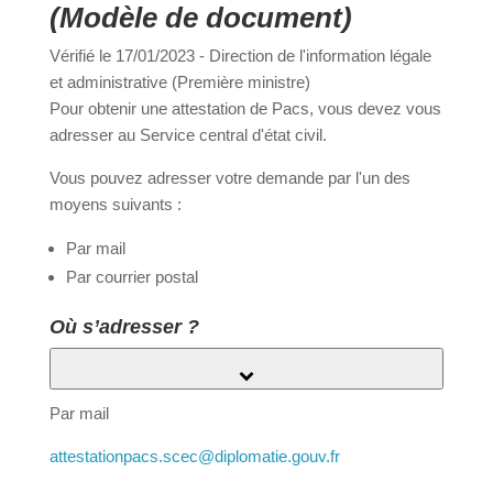
d'attestation de Pacs
(Modèle de document)
a
Vérifié le 17/01/2023 - Direction de l'information
légale et administrative (Première ministre)
Pour obtenir une attestation de Pacs, vous devez
Portail
Signaler
Démarch
Annuaire
Actualit
vous adresser au Service central d'état civil.
famille
un
en mairi
Vous pouvez adresser votre demande par l'un des
problèm
moyens suivants :
Par mail
Par courrier postal
Où s’adresser ?
Service central d'état civil - Demande d'attestation de
Pacs
Par mail