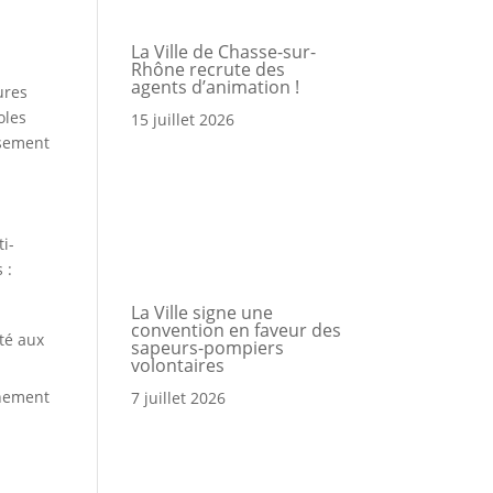
La Ville de Chasse-sur-
Rhône recrute des
a
agents d’animation !
ures
oles
15 juillet 2026
ssement
Portail
Signaler
Démarch
Annuair
Actualit
Accès rapide
famille
un
en mairi
problèm
ti-
 :
La Ville signe une
convention en faveur des
té aux
sapeurs-pompiers
volontaires
nnement
7 juillet 2026