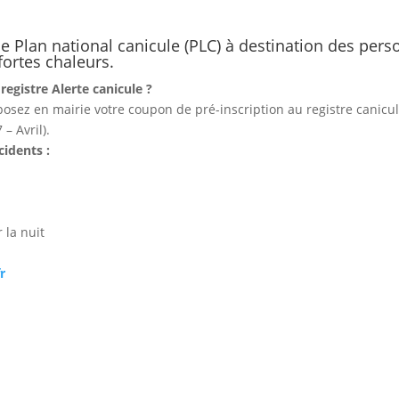
le Plan national canicule (PLC) à destination des per
fortes chaleurs.
registre Alerte canicule ?
osez en mairie votre coupon de pré-inscription au registre canicu
– Avril).
cidents :
 la nuit
r