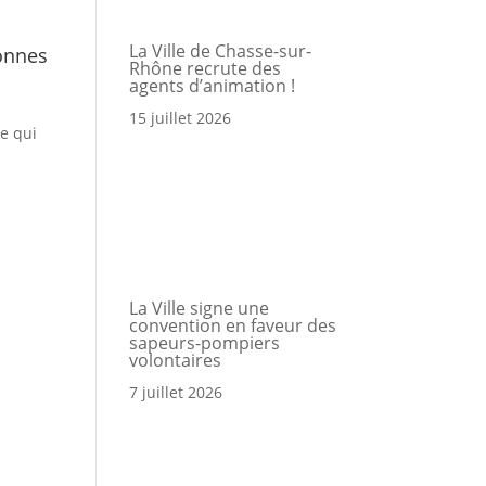
La Ville de Chasse-sur-
sonnes
Rhône recrute des
a
agents d’animation !
15 juillet 2026
le qui
Portail
Signaler
Démarch
Annuair
Actualit
Accès rapide
famille
un
en mairi
problèm
La Ville signe une
convention en faveur des
sapeurs-pompiers
volontaires
7 juillet 2026