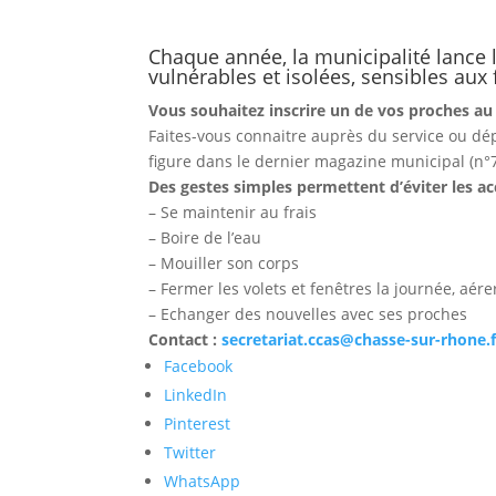
Chaque année, la municipalité lance 
vulnérables et isolées, sensibles aux 
Vous souhaitez inscrire un de vos proches au 
Faites-vous connaitre auprès du service ou dép
figure dans le dernier magazine municipal (n°7 
Des gestes simples permettent d’éviter les ac
– Se maintenir au frais
– Boire de l’eau
– Mouiller son corps
– Fermer les volets et fenêtres la journée, aérer
– Echanger des nouvelles avec ses proches
Contact :
secretariat.ccas@chasse-sur-rhone.f
Partager
Facebook
la
LinkedIn
publication
Pinterest
"Vigilance
Twitter
canicule
WhatsApp
2022"