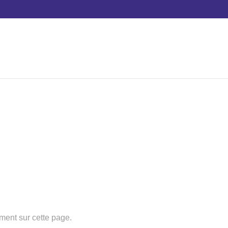
MES DEMANDES SERVICE-PUBLIC.FR
tement sur cette page.