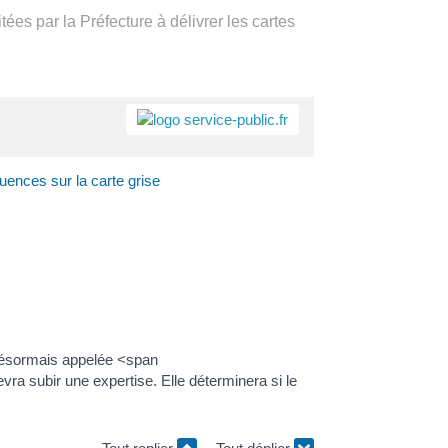
itées par la Préfecture à délivrer les cartes
a
Accès rapide
Portail
Signaler
Démarch
Annuair
Actualit
nces sur la carte grise
famille
un
en mairi
problèm
, désormais appelée <span
vra subir une expertise. Elle déterminera si le