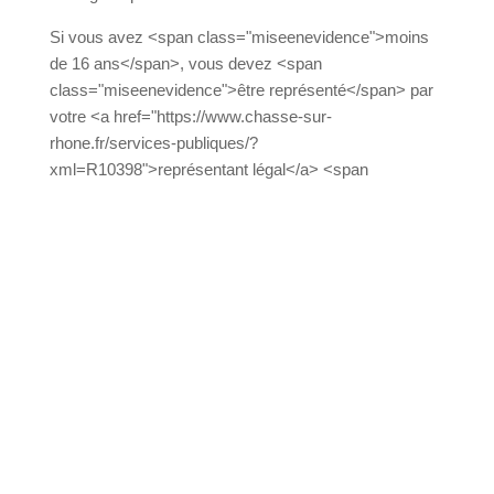
class="miseenevidence">à tout âge</span>.
Si vous avez <span class="miseenevidence">moins
de 16 ans</span>, vous devez <span
class="miseenevidence">être représenté</span>
par votre <a href="https://www.chasse-sur-
rhone.fr/services-publiques/?
xml=R10398">représentant légal</a> <span
class="miseenevidence">pour faire la
demande</span> de réintégration dans la
nationalité française.
<span class="miseenevidence">Dès l'âge de 16
ans</span>, vous pouvez <span
class="miseenevidence">faire vous-même la
demande</span>, sans autorisation.
Résidence en France
Vous devez <span class="miseenevidence">résider