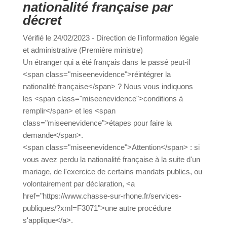
nationalité française par
décret
a
Vérifié le 24/02/2023 - Direction de l'information
légale et administrative (Première ministre)
Un étranger qui a été français dans le passé peut-il
Portail
Signaler
Démarch
Annuaire
Actualit
<span class="miseenevidence">réintégrer la
famille
un
en mairi
nationalité française</span> ? Nous vous indiquons
problèm
les <span class="miseenevidence">conditions à
remplir</span> et les <span
class="miseenevidence">étapes pour faire la
demande</span>.
<span class="miseenevidence">Attention</span> :
si vous avez perdu la nationalité française à la suite
d'un mariage, de l'exercice de certains mandats
publics, ou volontairement par déclaration, <a
href="https://www.chasse-sur-rhone.fr/services-
publiques/?xml=F3071">une autre procédure
s'applique</a>.