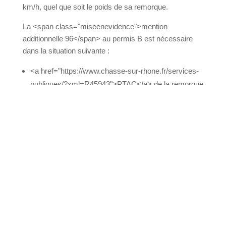
vitesse ne dépasse pas 40 km/h, quel que soit le
poids de sa remorque.
La <span class="miseenevidence">mention
additionnelle 96</span> au permis B est
nécessaire dans la situation suivante :
<a href="https://www.chasse-sur-
rhone.fr/services-publiques/?
xml=R45943">PTAC</a> de la remorque
supérieur à 750 kg
<span class="miseenevidence">Et</span>
somme des PTAC (véhicule + remorque) :
supérieur à 3 500 kg <span
class="miseenevidence">sans dépasser 4 250
kg</span>
Pour obtenir la mention additionnelle 96, vous
devez suivre une <span