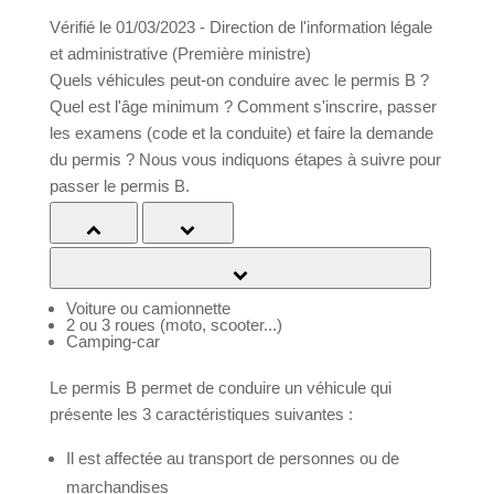
Vérifié le 01/03/2023 - Direction de l'information
légale et administrative (Première ministre)
a
Quels véhicules peut-on conduire avec le permis
B ? Quel est l'âge minimum ? Comment s'inscrire,
passer les examens (code et la conduite) et faire la
Portail
Signaler
Démarch
Annuaire
Actualit
demande du permis ? Nous vous indiquons étapes
famille
un
en mairi
à suivre pour passer le permis B.
problèm
Tout replier
Tout déplier
Vérifier les véhicules que le permis B autorise à conduire
Voiture ou camionnette
2 ou 3 roues (moto, scooter...)
Camping-car
Le permis B permet de conduire un véhicule qui
présente les 3 caractéristiques suivantes :
Il est affectée au transport de personnes ou de
marchandises