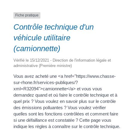
Fiche pratique
a
Contrôle technique d'un
véhicule utilitaire
Portail
Signaler
Démarch
Annuaire
Actualit
(camionnette)
famille
un
en mairi
problèm
Vérifié le 15/12/2021 - Direction de l'information légale et
administrative (Première ministre)
Vous avez acheté une <a href="https://www.chasse-
sur-rhone.fr/services-publiques/?
xml=R32094">camionnette</a> et vous vous
demandez quand et où faire le contrôle technique et à
quel prix ? Vous voulez en savoir plus sur le contrôle
des émissions polluantes ? Vous voulez vérifier
quelles sont les fonctions contrôlées et comment faire
si une défaillance est constatée ? Cette page vous
indique les règles à connaître sur le contrôle technique.