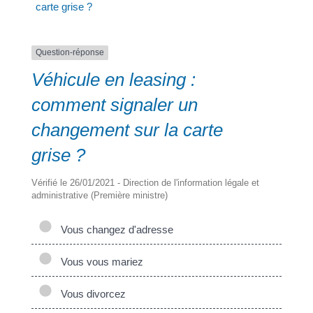
carte grise ?
a
Question-réponse
Véhicule en leasing :
Portail
Signaler
Démarch
Annuaire
Actualit
comment signaler un
famille
un
en mairi
changement sur la carte
problèm
grise ?
Vérifié le 26/01/2021 - Direction de l'information légale et
administrative (Première ministre)
Vous changez d'adresse
Vous vous mariez
Vous divorcez