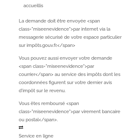
accueillis
La demande doit être envoyée <span
class="miseenevidence">par internet via la
messagerie sécurisé de votre espace particulier
sur impôts.gouv.fr.</span>
Vous pouvez aussi envoyer votre demande
a
<span class="miseenevidence">par
courrier</span> au service des impôts dont les
coordonnées figurent sur votre dernier avis
Portail
Signaler
Démarch
Annuaire
Actualit
d'impôt sur le revenu.
famille
un
en mairi
problèm
Vous êtes remboursé <span
class="miseenevidence">par virement bancaire
ou postal</span>.
Service en ligne