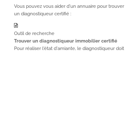
Vous pouvez vous aider d'un annuaire pour trouver
un diagnostiqueur certifié :
Outil de recherche
Trouver un diagnostiqueur immobilier certifié
Pour réaliser l'état d'amiante, le diagnostiqueur doit
rechercher la présence d'amiante dans une <a
href="https://www.legifrance.gouv.fr/affichCodeArticle.do
cidTexte=LEGITEXT000006072665&idArticle=LEGIARTI00
target="_blank">liste de matériaux et produits
répertoriés</a>.
Transmission du diagnostic
Le diagnostiqueur vous remet le diagnostic.
Vous devez intégrer ce diagnostic aux différents
diagnostics compris dans le <a
href="https://www.chasse-sur-rhone.fr/services-