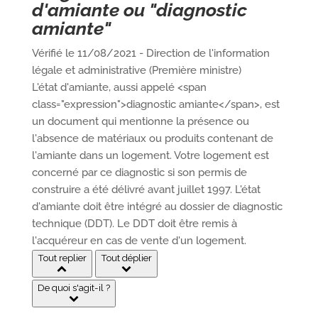
d'amiante ou "diagnostic
amiante"
a
Vérifié le 11/08/2021 - Direction de l'information
légale et administrative (Première ministre)
L'état d'amiante, aussi appelé <span
Portail
Signaler
Démarch
Annuaire
Actualit
class="expression">diagnostic amiante</span>, est
famille
un
en mairi
un document qui mentionne la présence ou
problèm
l'absence de matériaux ou produits contenant de
l'amiante dans un logement. Votre logement est
concerné par ce diagnostic si son permis de
construire a été délivré avant juillet 1997. L'état
d'amiante doit être intégré au dossier de diagnostic
technique (DDT). Le DDT doit être remis à
l'acquéreur en cas de vente d'un logement.
Tout replier
Tout déplier
De quoi s'agit-il ?