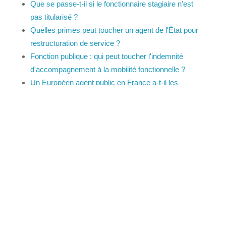
Que se passe-t-il si le fonctionnaire stagiaire n'est
pas titularisé ?
Quelles primes peut toucher un agent de l'État
pour restructuration de service ?
Fonction publique : qui peut toucher l'indemnité
d'accompagnement à la mobilité fonctionnelle ?
Un Européen agent public en France a-t-il les
mêmes droits qu'un agent public français ?
Et aussi
Mobilité dans la fonction publique
Travail - Formation
Rémunération dans la fonction publique
Travail - Formation
Conditions de travail dans la fonction publique
Travail - Formation