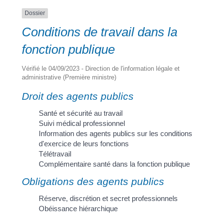
Dossier
Conditions de travail dans la
a
fonction publique
Portail
Signaler
Démarch
Annuaire
Actualit
Vérifié le 04/09/2023 - Direction de l'information légale et
administrative (Première ministre)
famille
un
en mairi
problèm
Droit des agents publics
Santé et sécurité au travail
Suivi médical professionnel
Information des agents publics sur les conditions
d'exercice de leurs fonctions
Télétravail
Complémentaire santé dans la fonction publique
Obligations des agents publics
Réserve, discrétion et secret professionnels
Obéissance hiérarchique