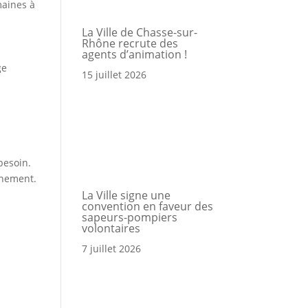
maines à
La Ville de Chasse-sur-
Rhône recrute des
a
agents d’animation !
ge
15 juillet 2026
Portail
Signaler
Démarch
Annuair
Actualit
Accès rapide
famille
un
en mairi
problèm
besoin.
nnement.
La Ville signe une
convention en faveur des
sapeurs-pompiers
volontaires
7 juillet 2026