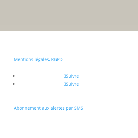
• Du lundi au vendredi :
a
Portail
Signaler
Démarch
Annuaire
Actualit
famille
un
en mairi
problèm
Mentions légales, RGPD
Suivre
Suivre
Abonnement aux alertes par SMS