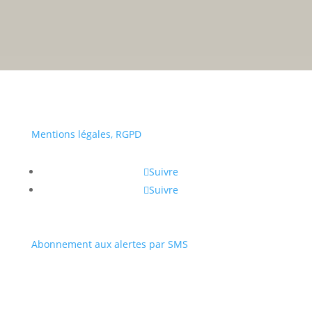
• Du lundi au vendredi :
a
Portail
Signaler
Démarch
Annuaire
Actualit
famille
un
en mairi
problèm
Mentions légales, RGPD
Suivre
Suivre
Abonnement aux alertes par SMS