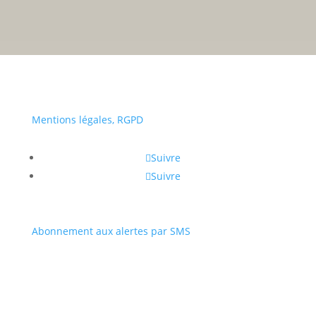
• Du lundi au vendredi :
a
Portail
Signaler
Démarch
Annuaire
Actualit
famille
un
en mairi
Mentions légales, RGPD
problèm
Suivre
Suivre
Abonnement aux alertes par SMS