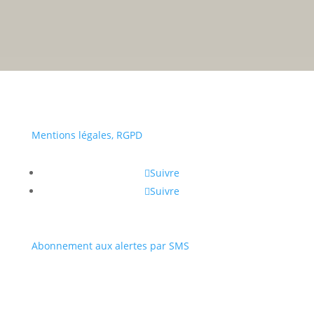
• Du lundi au vendredi :
a
Portail
Signaler
Démarch
Annuaire
Actualit
famille
un
en mairi
problèm
Mentions légales, RGPD
Suivre
Suivre
Abonnement aux alertes par SMS