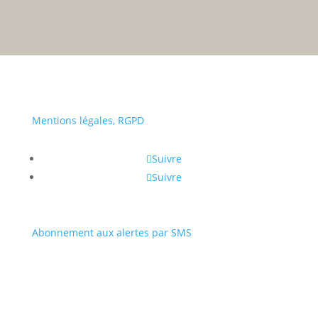
• Du lundi au vendredi :
a
Portail
Signaler
Démarch
Annuaire
Actualit
famille
un
en mairi
Mentions légales, RGPD
problèm
Suivre
Suivre
Abonnement aux alertes par SMS