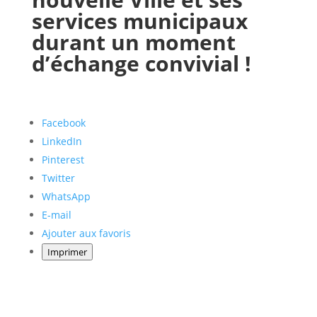
services municipaux
durant un moment
a
d’échange convivial !
Portail
Signaler
Démarch
Annuaire
Actualit
famille
un
en mairi
Partager
Facebook
problèm
la
LinkedIn
publication
Pinterest
"BIENVENUE
Twitter
AUX
WhatsApp
NOUVEAUX
E-mail
CHASSÈRES
Ajouter aux favoris
!"
Imprimer