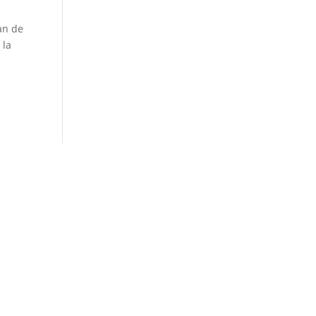
an de
 la
u lundi au vendredi :