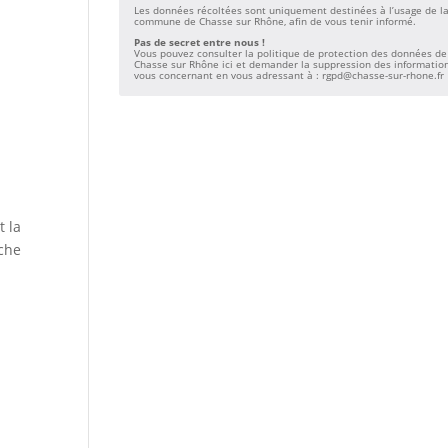
Les données récoltées sont uniquement destinées à l’usage de l
commune de Chasse sur Rhône, afin de vous tenir informé.
Pas de secret entre nous !
Vous pouvez consulter la
politique de protection des données de
Chasse sur Rhône ici
et demander la suppression des informatio
vous concernant en vous adressant à :
rgpd@chasse-sur-rhone.fr
t la
rche