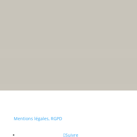
Place Jean Jaurès
38670 CHASSE-SUR-RHÔNE
Tél : 04 72 24 48 00
Fax : 04 72 24 48 19
Email :
accueil.mairie@chasse-sur-rhone.fr
• Du lundi au vendredi :
Mentions légales, RGPD