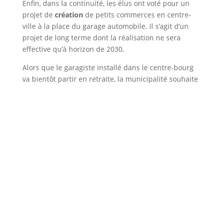
Enfin, dans la continuité, les élus ont voté pour un
projet de
création
de petits commerces en centre-
ville à la place du garage automobile. Il s’agit d’un
projet de long terme dont la réalisation ne sera
effective qu’à horizon de 2030.
Alors que le garagiste installé dans le centre-bourg
va bientôt partir en retraite, la municipalité souhaite
saisir cette opportunité pour acquérir la parcelle en
vue d’y installer des petits commerces. En réalisant
ce projet, la Mairie souhaite faire coup double :
D’abord, il s’agit d’empêcher la réalisation à très
court terme d’un nouvel immeuble de logement
démesuré autorisé par le PLU actuel. «
Un
promoteur a déjà proposé un projet de 70 logements
sur cet emplacement. Il est hors de question de laisser
faire l’erreur qui a été commise par mon prédécesseur
sur la rue de la Convention.
» affirme Christophe
Bouvier, le Maire de Chasse-sur-Rhône.