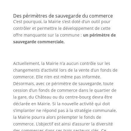
Des périmètres de sauvegarde du commerce
a
C’est pourquoi, la Mairie s’est doté d’un outil pour
contrôler et permettre le développement de cette
offre manquante sur la commune :
un périmètre de
Portail
Signaler
Démarch
Annuaire
Actualit
sauvegarde commerciale.
famille
un
en mairi
problèm
Actuellement, la Mairie n’a aucun contrôle sur les
changements d’activité lors de la vente d’un fonds de
commerce. Elle n’en est même pas informée.
Désormais, avec ce périmètre de sauvegarde, toute
cession d’un fonds de commerce dans le quartier de
la gare, du Château ou du centre-bourg devra être
déclarée en Mairie. Si la nouvelle activité qui doit
s’implanter ne répond pas à la stratégie communale,
la Mairie pourra alors préempter le fonds de
commerce. L’objectif est ainsi d’assurer la diversité
des commerces dans ces trois secteurs clés. Ce