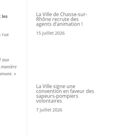
La Ville de Chasse-sur-
 les
Rhône recrute des
a
agents d’animation !
15 juillet 2026
a rue
Portail
Signaler
Démarch
Annuair
Actualit
Accès rapide
famille
un
en mairi
problèm
é aux
e manière
commune.
»
La Ville signe une
convention en faveur des
sapeurs-pompiers
volontaires
7 juillet 2026