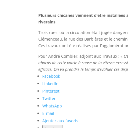
Plusieurs chicanes viennent d’être installées af
riverains.
Trois rues, où la circulation était jugée dange
Clémenceau, la rue des Barbières et le chemi
Ces travaux ont été réalisés par l’agglomérati
Pour André Combier, adjoint aux Travaux : «
C’
abords de cette voirie à cause de la vitesse exces
efficace. On va prendre le temps d’évaluer ces dis
Partager
Facebook
la
LinkedIn
publication
Pinterest
"Sécurité
Twitter
routière
WhatsApp
:
E-mail
plusieurs
Ajouter aux favoris
chicanes