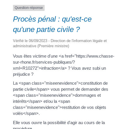
Question-réponse
Procès pénal : qu'est-ce
a
qu'une partie civile ?
Portail
Signaler
Démarch
Annuaire
Actualit
Vérifié le 06/09/2023 - Direction de l'information légale et
administrative (Première ministre)
famille
un
en mairi
problèm
Vous êtes victime d'une <a href="https://www.chasse-
sur-rhone.fr/services-publiques/?
xml=R10272">infraction</a> ? Vous avez subi un
préjudice ?
La <span class="miseenevidence">constitution de
partie civile</span> vous permet de demander des
<span class="miseenevidence">dommages et
intérêts</span> et/ou la <span
class="miseenevidence">restitution de vos objets
volés</span>.
Elle vous ouvre la possibilité d'agir au cours de la
procédure.