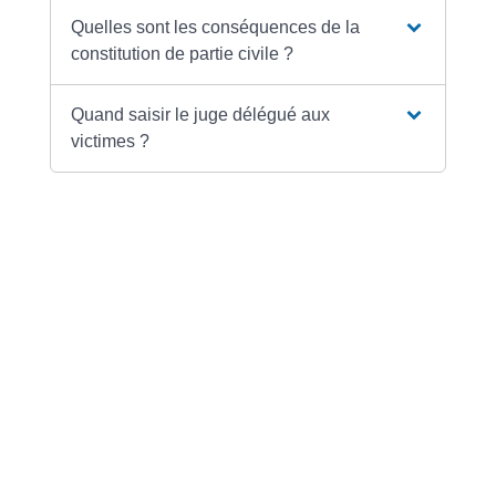
Quelles sont les conséquences de la
constitution de partie civile ?
Quand saisir le juge délégué aux
victimes ?
Textes de référence
Services en ligne et formulaires
Questions ? Réponses !
L'avocat est-il obligatoire dans un procès
pénal ?