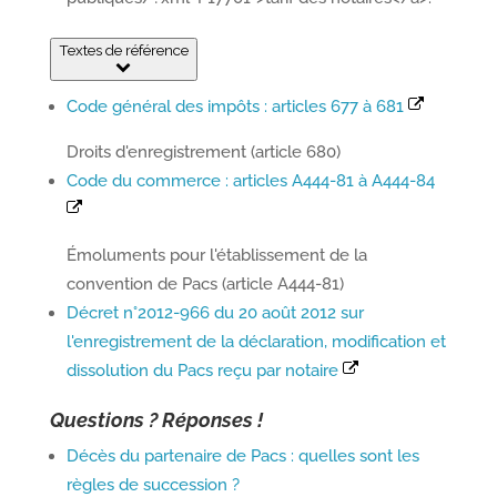
Portail
Signaler
Démarch
Annuaire
Actualit
Textes de référence
famille
un
en mairi
problèm
Code général des impôts : articles 677 à 681
Droits d'enregistrement (article 680)
Code du commerce : articles A444-81 à A444-84
Émoluments pour l'établissement de la
convention de Pacs (article A444-81)
Décret n°2012-966 du 20 août 2012 sur
l'enregistrement de la déclaration, modification et
dissolution du Pacs reçu par notaire
Questions ? Réponses !
Décès du partenaire de Pacs : quelles sont les
règles de succession ?