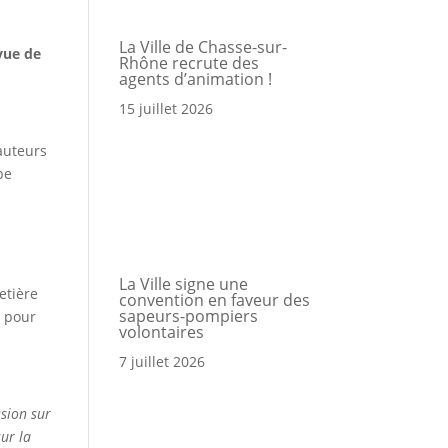
La Ville de Chasse-sur-
 vue de
Rhône recrute des
a
agents d’animation !
15 juillet 2026
Portail
Signaler
Démarch
Annuair
Actualit
auteurs
Accès rapide
famille
un
en mairi
pe
problèm
La Ville signe une
etière
convention en faveur des
sapeurs-pompiers
x pour
volontaires
7 juillet 2026
sion sur
sur la