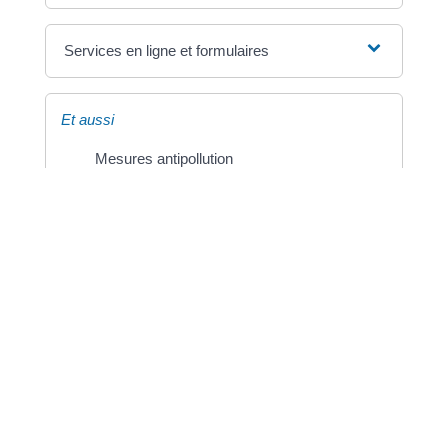
Services en ligne et formulaires
Et aussi
Mesures antipollution
Transports - Mobilité
©
Direction de l'information légale et administrative