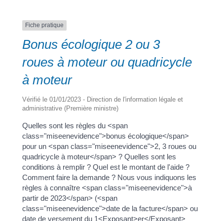
Fiche pratique
a
Bonus écologique 2 ou 3
roues à moteur ou quadricycle
Portail
Signaler
Démarch
Annuaire
Actualit
à moteur
famille
un
en mairi
problèm
Vérifié le 01/01/2023 - Direction de l'information légale et
administrative (Première ministre)
Quelles sont les règles du <span
class="miseenevidence">bonus écologique</span>
pour un <span class="miseenevidence">2, 3 roues ou
quadricycle à moteur</span> ? Quelles sont les
conditions à remplir ? Quel est le montant de l'aide ?
Comment faire la demande ? Nous vous indiquons les
règles à connaître <span class="miseenevidence">à
partir de 2023</span> (<span
class="miseenevidence">date de la facture</span> ou
date de versement du 1<Exposant>er</Exposant>